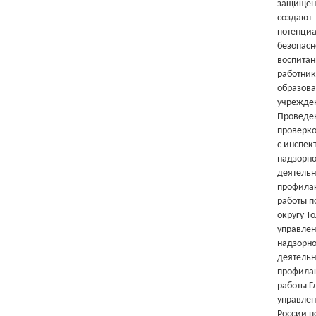
защищен
создают
потенциа
безопасн
воспитан
работни
образова
учрежде
Проведе
проверко
с инспек
надзорн
деятельн
профила
работы п
округу Т
управле
надзорн
деятельн
профила
работы Г
управле
России п