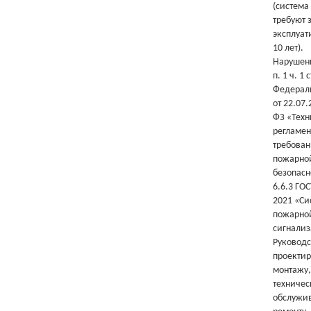
(система
требуют 
эксплуат
10 лет).
Нарушен
п. 1 ч. 1 с
Федераль
от 22.07
ФЗ «Тех
регламен
требован
пожарно
безопасн
6.6.3 ГОС
2021 «Си
пожарно
сигнализ
Руководс
проекти
монтажу,
техничес
обслужи