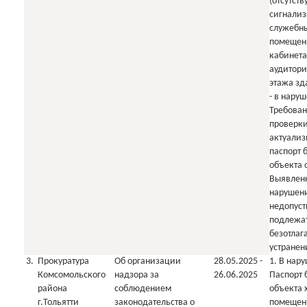
(отсутств
сигнализ
служебн
помещени
кабинета
аудитори
этажа зд
- в наруш
Требован
проверки
актуали
паспорт 
объекта 
Выявлен
нарушен
недопус
подлежа
безотлаг
устранен
3.
Прокуратура
Об организации
28.05.2025 -
1. В нару
Комсомольского
надзора за
26.06.2025
Паспорт 
района
соблюдением
объекта 
г.Тольятти
законодательства о
помещен