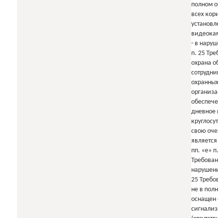
полном о
всех кор
установл
видеока
- в наруш
п. 25 Тр
охрана о
сотрудни
охранны
организ
обеспече
дневное в
круглосут
свою оч
являетс
пп. «е» п
Требован
нарушени
25 Требо
не в пол
оснащен 
сигнали