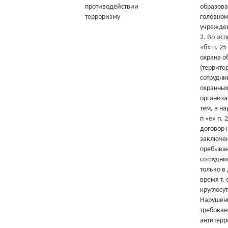
противодействии
образова
терроризму
головном
учрежде
2. Во ис
«б» п. 2
охрана о
(террито
сотрудни
охранны
организа
тем, в н
п «е» п.
договор 
заключен
пребыва
сотрудни
только в
время т. 
круглосу
Нарушен
требован
антитерр