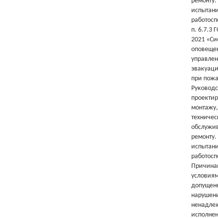
ремонту.
испытани
работосп
п. 6.7.3 
2021 «Си
оповеще
управле
эвакуац
при пожа
Руководс
проекти
монтажу,
техничес
обслужи
ремонту.
испытани
работосп
Причина
условия
допущен
нарушени
ненадле
исполне