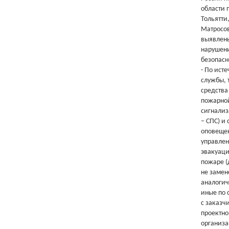
области п
Тольятти,
Матросов
выявлен
нарушен
безопасн
- По ист
службы, 
средства
пожарно
сигнализ
– СПС) и
оповеще
управле
эвакуац
пожаре (
не замен
аналогич
иные по 
с заказч
проектн
организ