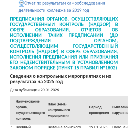
Отчет по результатам самообследования
деятельности колледжа за 2019 год
ПРЕДПИСАНИЯ ОРГАНОВ, ОСУЩЕСТВЛЯЮЩИХ
ГОСУДАРСТВЕННЫЙ КОНТРОЛЬ (НАДЗОР) В
СФЕРЕ ОБРАЗОВАНИЯ, ОТЧЕТОВ ОБ
ИСПОЛНЕНИИ ТАКИХ ПРЕДПИСАНИЙ (ДО
ПОДТВЕРЖДЕНИЯ ОРГАНОМ,
ОСУЩЕСТВЛЯЮЩИМ ГОСУДАРСТВЕННЫЙ
КОНТРОЛЬ (НАДЗОР) В СФЕРЕ ОБРАЗОВАНИЯ,
ИСПОЛНЕНИЯ ПРЕДПИСАНИЯ ИЛИ ПРИЗНАНИЯ
ЕГО НЕДЕЙСТВИТЕЛЬНЫМ В УСТАНОВЛЕННОМ
ЗАКОНОМ ПОРЯДКЕ (ПУНКТ 15 ПРАВИЛ №1802)
Сведения о контрольных мероприятиях и их
результатах на 2025 год
Дата публикации 20.01.2026
Наименование
План (тема)
органа,
Период
Выявлен
контрольного
осуществляющего
проведения
нарушен
мероприятия
контроль
1.
Военный
Ведение воинского
29.01.2025 -
Нарушен