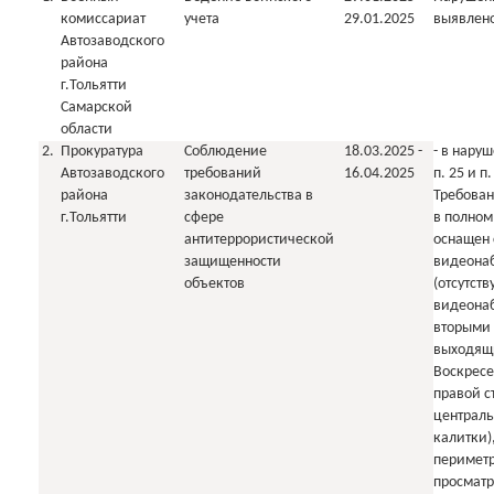
комиссариат
учета
29.01.2025
выявлен
Автозаводского
района
г.Тольятти
Самарской
области
2.
Прокуратура
Соблюдение
18.03.2025 -
- в наруш
Автозаводского
требований
16.04.2025
п. 25 и п.
района
законодательства в
Требован
г.Тольятти
сфере
в полном
антитеррористической
оснащен 
защищенности
видеона
объектов
(отсутств
видеона
вторыми
выходящи
Воскресе
правой с
централь
калитки)
периметр
просматр