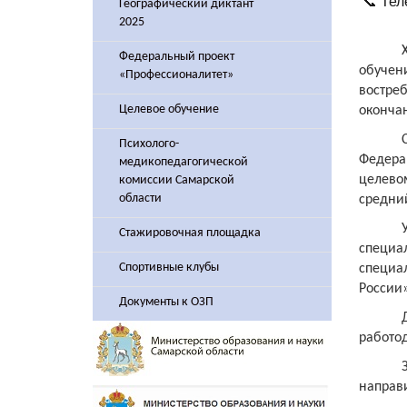
📞 Тел
Географический диктант
2025
Федеральный проект
обуче
«Профессионалитет»
востре
Целевое обучение
оконча
Психолого-
Федера
медикопедагогической
целево
комиссии Самарской
области
средний
Стажировочная площадка
специа
Спортивные клубы
специал
России
Документы к ОЗП
работод
направ