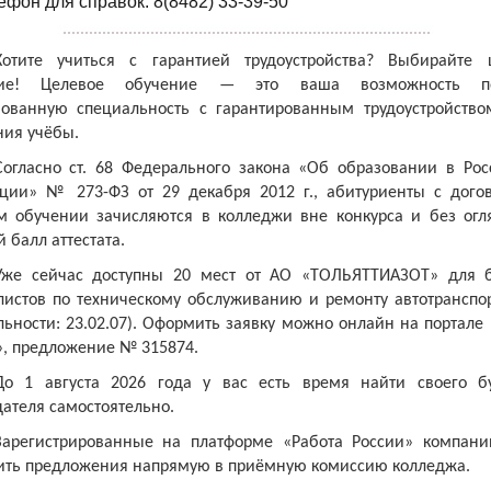
ефон для справок: 8(8482) 33-39-50
Хотите учиться с гарантией трудоустройства? Выбирайте 
ние! Целевое обучение — это ваша возможность по
бованную специальность с гарантированным трудоустройство
ния учёбы.
Согласно ст. 68 Федерального закона «Об образовании в Рос
ции» № 273-ФЗ от 29 декабря 2012 г., абитуриенты с дого
м обучении зачисляются в колледжи вне конкурса и без огл
 балл аттестата.
Уже сейчас доступны 20 мест от АО «ТОЛЬЯТТИАЗОТ» для 
листов по техническому обслуживанию и ремонту автотранспор
ьности: 23.02.07). Оформить заявку можно онлайн на портале
», предложение № 315874.
До 1 августа 2026 года у вас есть время найти своего б
ателя самостоятельно.
Зарегистрированные на платформе «Работа России» компани
ить предложения напрямую в приёмную комиссию колледжа