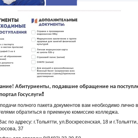
мание! Абитуриенты, подавшие обращение на поступл
портал Госуслуги❗️
я подачи полного пакета документов вам необходимо лично 
телями обратиться в приемную комиссию колледжа.
с по адресу: г.Тольятти, ул.Воскресенская, 18 и г.Тольятти,
росова, 37