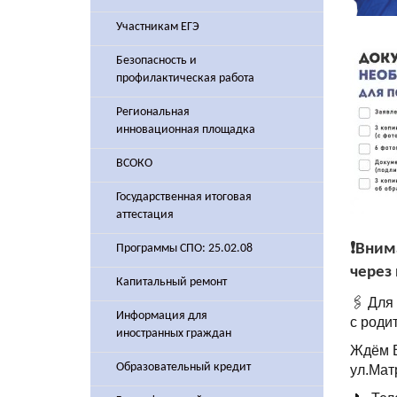
Участникам ЕГЭ
Безопасность и
профилактическая работа
Региональная
инновационная площадка
ВСОКО
Государственная итоговая
аттестация
❗️Вни
Программы СПО: 25.02.08
через 
Капитальный ремонт
🖇️ Дл
Информация для
с роди
иностранных граждан
Ждём Ва
Образовательный кредит
ул.Мат