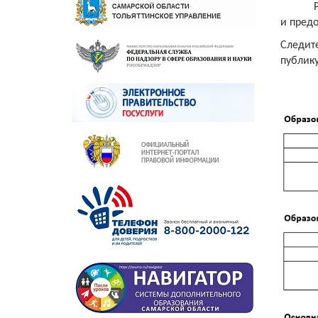
и предо
Следит
публику