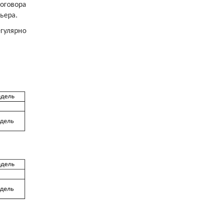
оговора
ьера.
гулярно