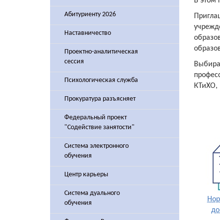
В этом
Абитуриенту 2026
Пригла
учрежд
Наставничество
образо
образо
Проектно-аналитическая
сессия
Выбира
профес
Психологическая служба
КТиХО,
Прокуратура разъясняет
Федеральный проект
"Содействие занятости"
Система электронного
обучения
Центр карьеры
Система дуального
Нор
обучения
до