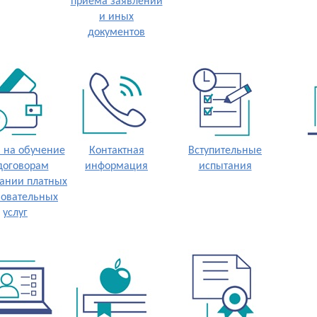
приёма заявлений
и иных
документов
 на обучение
Контактная
Вступительные
договорам
информация
испытания
зании платных
зовательных
услуг