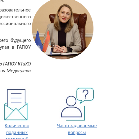
и.
разовательное
ожественного
ессионального
оего будущего
тупая в ГАПОУ
р ГАПОУ КТиХО
на Медведева
Количество
Часто задаваемые
поданных
вопросы