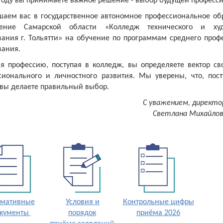
 году вы принимаете важное решение - выбор будущей професси
шаем вас в государственное автономное профессиональное об
ение Самарской области «Колледж технического и худ
вания г. Тольятти» на обучение по программам среднего проф
вания.
я профессию, поступая в колледж, вы определяете вектор св
сионального и личностного развития. Мы уверены, что, пос
 вы делаете правильный выбор.
С уважением, директо
Светлана Михайлов
мативные
Условия и
Контрольные цифры
кументы
порядок
приёма 2026