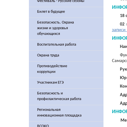
Фестиваль - Русские сезоны
ИНФОР
Билет в будущее
18 
Безопасность. Охрана
02 
жизни и здоровья
записи
обучающихся
ИНФОР
Воспитательная работа
Наи
Фу
Охрана труда
Самарс
Противодействие
Рук
коррупции
Юри
Участникам ЕГЭ
Кон
Безопасность и
Адр
профилактическая работа
Адр
Региональная
ИНФОР
инновационная площадка
Ме
ВСОКО