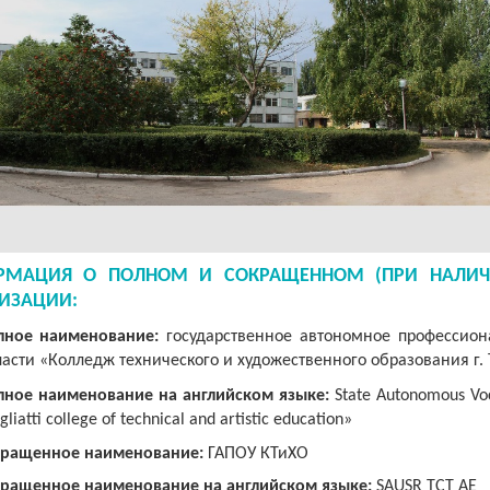
РМАЦИЯ О ПОЛНОМ И СОКРАЩЕННОМ (ПРИ НАЛИЧ
ИЗАЦИИ:
лное наименование:
государственное автономное профессион
асти «Колледж технического и художественного образования г. 
лное
наименование
на
английском
языке
:
State Autonomous Voca
gliatti college of technical and artistic education»
кращенное наименование:
ГАПОУ КТиХО
ращенное наименование на английском языке:
SAUSR TCT AE