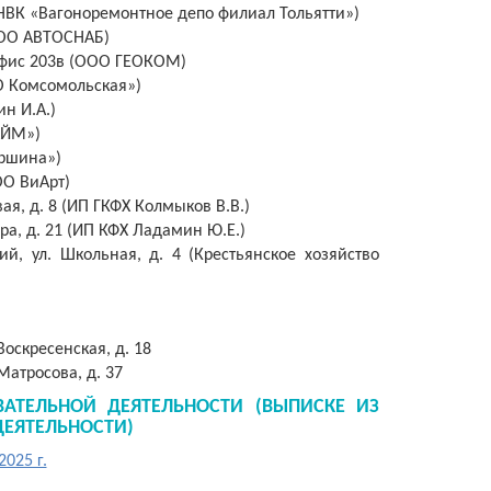
ОО НВК «Вагоноремонтное депо филиал Тольятти»)
(ООО АВТОСНАБ)
, офис 203в (ООО ГЕОКОМ)
ТО Комсомольская»)
ин И.А.)
ЛАЙМ»)
ершина»)
ООО ВиАрт)
ая, д. 8 (ИП ГКФХ Колмыков В.В.)
ра, д. 21 (ИП КФХ Ладамин Ю.Е.)
ий, ул. Школьная, д. 4 (Крестьянское хозяйство
 Воскресенская, д. 18
 Матросова, д. 37
АТЕЛЬНОЙ ДЕЯТЕЛЬНОСТИ (ВЫПИСКЕ ИЗ
ДЕЯТЕЛЬНОСТИ)
025 г.