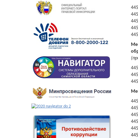
445
44
44
44
44
Ме
об
(пр
44
445
445
Ме
44
44
44
44
44
445