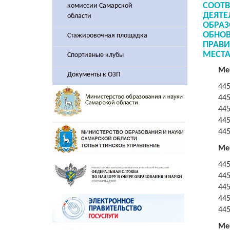
СООТ
комиссии Самарской
ДЕЯТ
области
ОБРАЗ
ОБНОВ
Стажировочная площадка
ПРАВИ
МЕСТА
Спортивные клубы
Ме
Документы к ОЗП
445
44
44
44
44
Ме
445
44
44
44
44
Ме