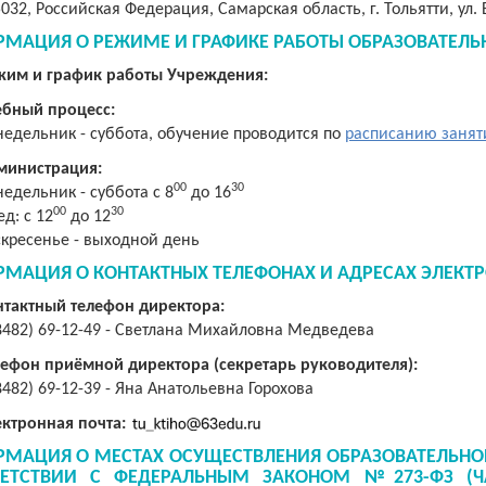
5032,
Российская Федерация
, Самарская область, г. Тольятти, ул.
МАЦИЯ О РЕЖИМЕ И ГРАФИКЕ РАБОТЫ ОБРАЗОВАТЕЛЬ
жим и график работы Учреждения:
ебный процесс:
едельник - суббота, обучение проводится по
расписанию занят
министрация:
00
30
едельник - суббота с 8
до 16
00
30
д: с 12
до 12
кресенье - выходной день
МАЦИЯ О КОНТАКТНЫХ ТЕЛЕФОНАХ И АДРЕСАХ ЭЛЕКТ
нтактный телефон директора:
8482) 69-12-49 - Светлана Михайловна Медведева
лефон приёмной директора (
секретарь руководителя
):
8482) 69-12-39 - Яна Анатольевна Горохова
ектронная почта:
МАЦИЯ О МЕСТАХ ОСУЩЕСТВЛЕНИЯ ОБРАЗОВАТЕЛЬНОЙ
ВЕТСТВИИ С ФЕДЕРАЛЬНЫМ ЗАКОНОМ №273-ФЗ (ЧА