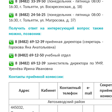
8 (8482) 33-39-50
(
понедельник - пятница 08:00 -
16:30, г. Тольятти, ул. Воскресенская, д. 18)
8 (8482) 24-56-25
(понедельник - пятница 08:00 -
16:30, г. Тольятти, ул. Матросова, д. 37)
Получить ответ на интересующий вопрос также
можно, позвонив:
8 (8482) 69-12-39
приёмная директора (секретарь -
Горохова Яна Анатольевна)
8 (8482) 69-12-50
учебный отдел
8 (8482) 69-12-39
заместитель директора по УМР,
Уренёва Ирина Ивановна
Контакты приёмной комиссии:
Секрет
Контактный
e-
Адрес
Кабинет
приём
телефон
mail
комис
Автозаводский район
445032,