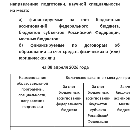
направлению подготовки, научной специальности
на места:
а) финансируемые за счет бюджетных
ассигнований федерального бюджета,
бюджетов субъектов Российской Федерации,
местных бюджетов;
б) финансируемые по договорам об
образовании за счет средств физических и (или)
юридических лиц
на 08 апреля 2026 года
Наименование
Количество вакантных мест для при
образовательной
За счет
За счет
За сч
программы,
бюджетных
бюджетных
бюджет
специальности,
ассигнований
ассигнований
ассигно
направления
федерального
бюджетов
местн
подготовки
бюджета
субъекта
бюдже
Российской
Федерации