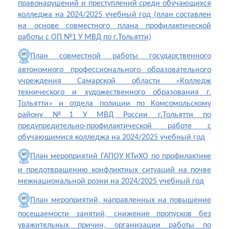
правонарушений и преступлений среди обучающихся
колледжа на 2024/2025 учебный год (план составлен
на основе совместного плана профилактической
работы с ОП №1 У МВД по г.Тольятти)
План совместной работы государственного
автономного профессионального образовательного
учреждения Самарской области «Колледж
технического и художественного образования г.
Тольятти» и отдела полиции по Комсомольскому
району №1 У МВД России г.Тольятти по
предупредительно-профилактической работе с
обучающимися колледжа на 2024/2025 учебный год
План мероприятий ГАПОУ КТиХО по профилактике
и предотвращению конфликтных ситуаций на почве
межнациональной розни на 2024/2025 учебный год
План мероприятий, направленных на повышение
посещаемости занятий, снижение пропусков без
уважительных причин, организации работы по