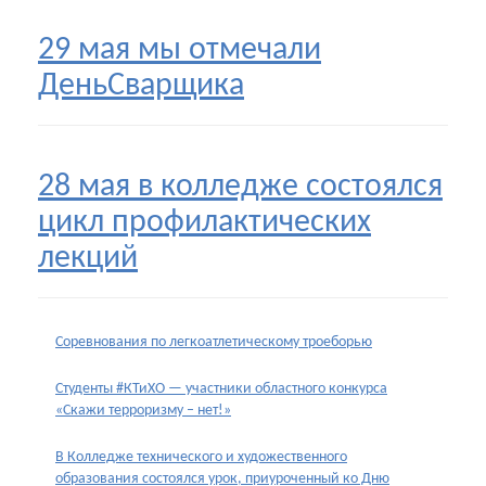
29 мая мы отмечали
ДеньСварщика
28 мая в колледже состоялся
цикл профилактических
лекций
Соревнования по легкоатлетическому троеборью
Студенты #КТиХО — участники областного конкурса
«Скажи терроризму – нет!»
В Колледже технического и художественного
образования состоялся урок, приуроченный ко Дню