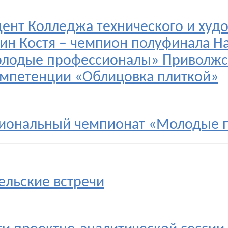
дент Колледжа технического и худ
ин Костя – чемпион полуфинала Н
лодые профессионалы» Приволжск
омпетенции «Облицовка плиткой»
иональный чемпионат «Молодые 
ельские встречи