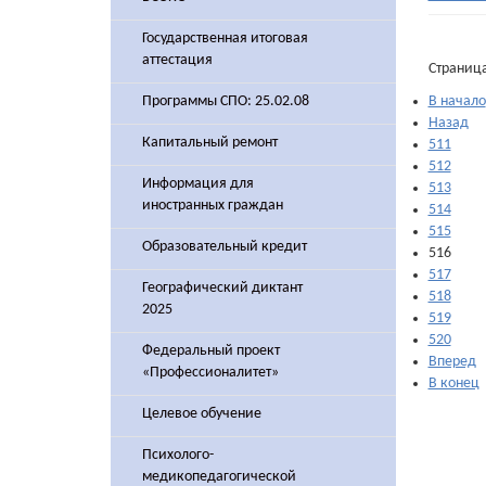
Государственная итоговая
аттестация
Страница
Программы СПО: 25.02.08
В начало
Назад
Капитальный ремонт
511
512
Информация для
513
иностранных граждан
514
515
Образовательный кредит
516
517
Географический диктант
518
2025
519
520
Федеральный проект
Вперед
«Профессионалитет»
В конец
Целевое обучение
Психолого-
медикопедагогической