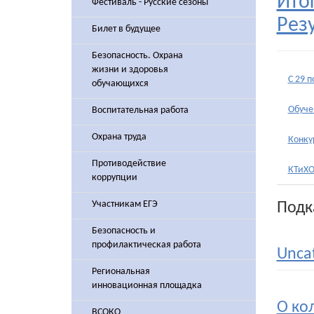
Ито
Фестиваль - Русские сезоны
Рез
Билет в будущее
Безопасность. Охрана
жизни и здоровья
С 29 
обучающихся
Обуче
Воспитательная работа
Охрана труда
Конку
Противодействие
КТиХО
коррупции
Участникам ЕГЭ
Подк
Безопасность и
профилактическая работа
Unca
Региональная
инновационная площадка
О ко
ВСОКО