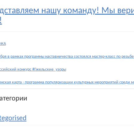
дставляем нашу команду! Мы вери
!
пКА
ября в рамках программы наставничества состоялся мастер-класс по резьбе
ссийский конкурс #Гжельские_узоры
нская карта - программа популяризации культурных мероприятий среди 
атегории
tegorised