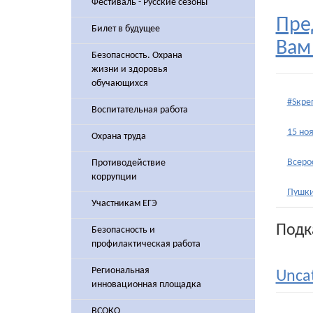
Фестиваль - Русские сезоны
Пре
Билет в будущее
Вам
Безопасность. Охрана
жизни и здоровья
обучающихся
#Sкре
Воспитательная работа
15 но
Охрана труда
Всеро
Противодействие
коррупции
Пушки
Участникам ЕГЭ
Подк
Безопасность и
профилактическая работа
Региональная
Unca
инновационная площадка
ВСОКО