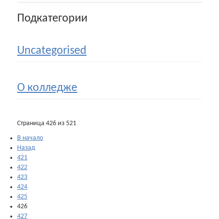
Подкатегории
Uncategorised
О колледже
Страница 426 из 521
В начало
Назад
421
422
423
424
425
426
427