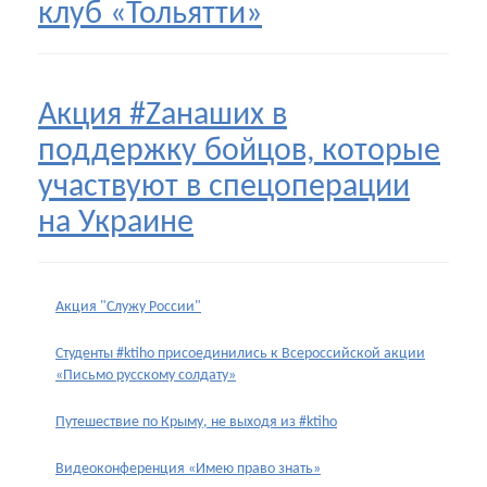
клуб «Тольятти»
Акция #Zанаших в
поддержку бойцов, которые
участвуют в спецоперации
на Украине
Акция "Служу России"
Студенты #ktiho присоединились к Всероссийской акции
«Письмо русскому солдату»
Путешествие по Крыму, не выходя из #ktiho
Видеоконференция «Имею право знать»