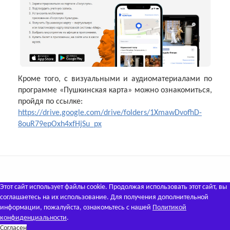
Кроме того, с визуальными и аудиоматериалами по
программе «Пушкинская карта» можно ознакомиться,
пройдя по ссылке:
https://drive.google.com/drive/folders/1XmawDvofhD-
8ouR79epOxh4xfHjSu_px
Этот сайт использует файлы cookie. Продолжая использовать этот сайт, вы
соглашаетесь на их использование. Для получения дополнительной
информации, пожалуйста, ознакомьтесь с нашей
Политикой
конфиденциальности
.
Согласен