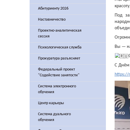
красоту
Абитуриенту 2026
Под за
Наставничество
народн
объеди
Проектно-аналитическая
сессия
Огромна
Вы — н
Психологическая служба
Прокуратура разъясняет
С Днём
Федеральный проект
https:/
"Содействие занятости"
Система электронного
обучения
Центр карьеры
Система дуального
обучения