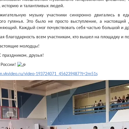
, историю и талантливых людей.
жигательную музыку участники синхронно двигались в ед
ого гулянья. Это было не просто выступление, а настоящий
няющий. Каждый смог почувствовать себя частью большой и д
я благодарность всем участникам, кто вышел на площадку и п
астоящие молодцы!
С праздником, друзья!
 России!
/m.vkvideo.ru/video-193724071_456239487?t=2m51s