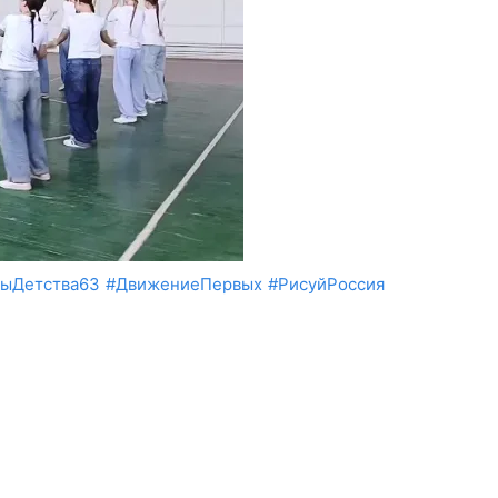
рыДетства63
#ДвижениеПервых
#РисуйРоссия