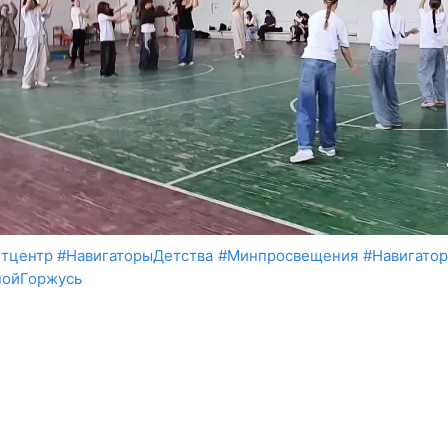
тцентр
#НавигаторыДетства
#Минпросвещения
#Навигато
нойГоржусь