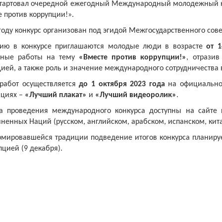
стартовал очередной ежегодный Международный молодежный к
 против коррупции!».
году конкурс организован под эгидой Межгосударственного сов
тию в конкурсе приглашаются молодые люди в возрасте
от 1
сные работы на тему
«Вместе против коррупции!»
, отрази
ией, а также роль и значение международного сотрудничества
работ осуществляется
до 1 октября 2023 года
на официально
циях –
«Лучший плакат»
и
«Лучший видеоролик»
.
а проведения международного конкурса доступны на сайте
енных Наций (русском, английском, арабском, испанском, кит
рмировавшейся традиции подведение итогов конкурса планир
пцией (9 декабря).