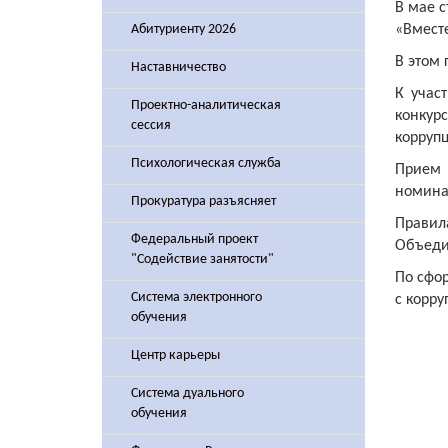
В мае 
Абитуриенту 2026
«Вместе
В этом 
Наставничество
К учас
Проектно-аналитическая
конкур
сессия
коррупц
Психологическая служба
Прием 
номина
Прокуратура разъясняет
Правил
Федеральный проект
Объедин
"Содействие занятости"
По сфо
Система электронного
с корру
обучения
Центр карьеры
Система дуального
обучения